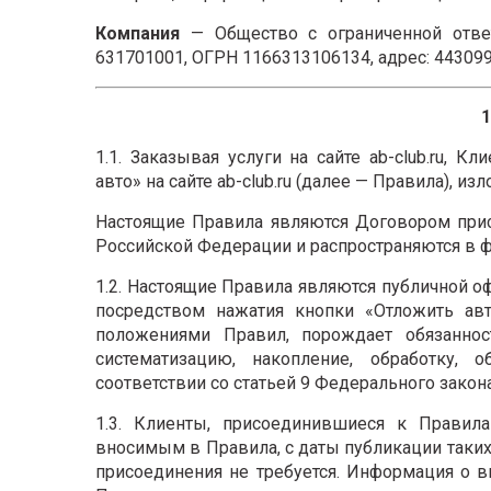
Компания
— Общество с ограниченной отве
631701001, ОГРН 1166313106134, адрес: 443099, С
1.1. Заказывая услуги на сайте ab-club.ru, 
авто» на сайте ab-club.ru (далее — Правила), и
Настоящие Правила являются Договором прис
Российской Федерации и распространяются в фо
1.2. Настоящие Правила являются публичной о
посредством нажатия кнопки «Отложить авто
положениями Правил, порождает обязанност
систематизацию, накопление, обработку,
соответствии со статьей 9 Федерального закон
1.3. Клиенты, присоединившиеся к Правил
вносимым в Правила, с даты публикации таких
присоединения не требуется. Информация о 