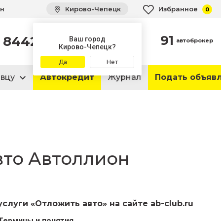
ин
Кирово-Чепецк
Избранное
0
91
8442
автомобиля
Ваш город
автоброкер
в продаже
Кирово-Чепецк?
Да
Нет
авцу
Автокредит
Журнал
Подать объяв
вто Автоллион
слуги «Отложить авто» на сайте ab-club.ru
Термины и понятия.