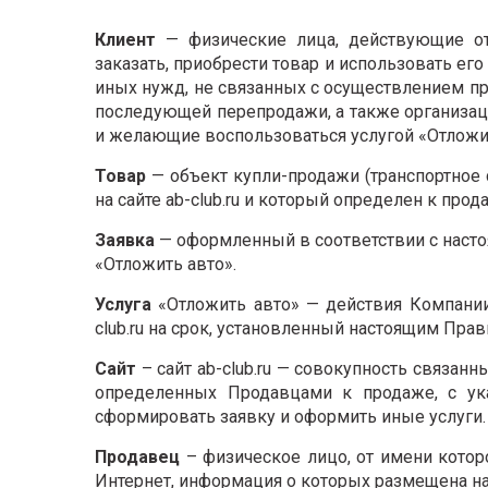
Клиент
— физические лица, действующие от
заказать, приобрести товар и использовать е
иных нужд, не связанных с осуществлением пр
последующей перепродажи, а также организа
и желающие воспользоваться услугой «Отложить 
Товар
— объект купли-продажи (транспортное 
на сайте ab-club.ru и который определен к продаж
Заявка
— оформленный в соответствии с насто
«Отложить авто».
Услуга
«Отложить авто» — действия Компании,
club.ru на срок, установленный настоящим Прав
Сайт
– сайт ab-club.ru — совокупность связанн
определенных Продавцами к продаже, с ук
сформировать заявку и оформить иные услуги.
Продавец
– физическое лицо, от имени котор
Интернет, информация о которых размещена на с