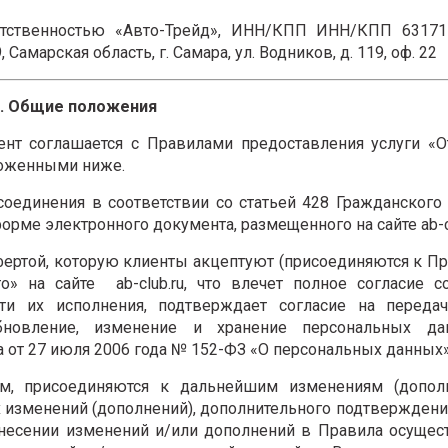
тственностью «Авто-Трейд», ИНН/КПП ИНН/КПП 63171
амарская область, г. Самара, ул. Водников, д. 119, оф. 22
1. Общие положения
Клиент соглашается с Правилами предоставления услуги «
зложенными ниже.
оединения в соответствии со статьей 428 Гражданского
рме электронного документа, размещенного на сайте ab-cl
фертой, которую клиенты акцептуют (присоединяются к П
» на сайте ab-club.ru, что влечет полное согласие с
и их исполнения, подтверждает согласие на передачу
 обновление, изменение и хранение персональных д
а от 27 июля 2006 года № 152-ФЗ «О персональных данных»
ам, присоединяются к дальнейшим изменениям (дополн
 изменений (дополнений), дополнительного подтверждени
внесении изменений и/или дополнений в Правила осущес