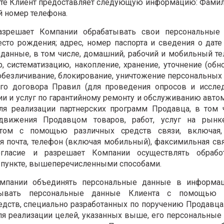
айте Клиент предоставляет следующую информацию: Фамил
й номер телефона.
азрешает Компании обрабатывать свои персональные
 место рождения; адрес, номер паспорта и сведения о дат
 данные, в том числе, домашний, рабочий и мобильный т
р, систематизацию, накопление, хранение, уточнение (обн
 обезличивание, блокирование, уничтожение персональных
го договора Правил (для проведения опросов и исслед
и и услуг по гарантийному ремонту и обслуживанию авто
я реализации партнерских программ Продавца, в том ч
одвижения Продавцом товаров, работ, услуг на рынк
том с помощью различных средств связи, включая,
ая почта, телефон (включая мобильный), факсимильная свя
гласие и разрешает Компании осуществлять обрабо
 пункте, вышеперечисленными способами.
омпании объединять персональные данные в информа
тывать персональные данные Клиента с помощью 
едств, специально разработанных по поручению Продавца
 для реализации целей, указанных выше, его персональные