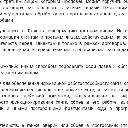
ы третьим лицам, которым Продавец может поручить об
 договора, заключенного с такими лицами. Настоящим
м осуществлять обработку его персональных данных, ука
обами.
лученную от Клиента информацию третьим лицам. Не сч
ормации агентам и третьим лицам, действующим на ос
ательств перед Клиентом и только в рамках договоров,
основанными и применимыми требованиями законодат
ким-либо иным способом передавать свои права и обяз
м, третьим лицам.
я для обеспечения нормальной работоспособности сайта, о
и ненадлежащее исполнение обязательств, а также во
вомерных действий клиентов, направленные на на
ого функционирования сайта, сбоев в его работе, вы
ми и иными посторонними фрагментами кода в прог
ятельств, а также аварий или сбоев в программно-апп