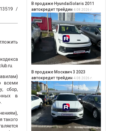
В продаже HyundaiSolaris 2011
13519 /
автокредит трейдин
4.08.2026 г.
Отложить
 кодекса
ub.ru.
В продаже Москвич 3 2023
равилам)
автокредит трейдин
4.08.2026 г.
о всеми
, сбор,
анных в
.
ениям),
я такого
твляется