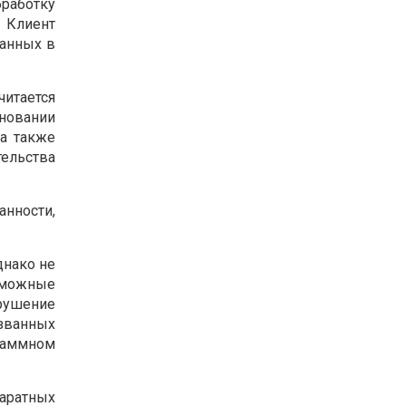
работку
 Клиент
занных в
итается
новании
 а также
ельства
анности,
днако не
зможные
рушение
званных
раммном
аратных