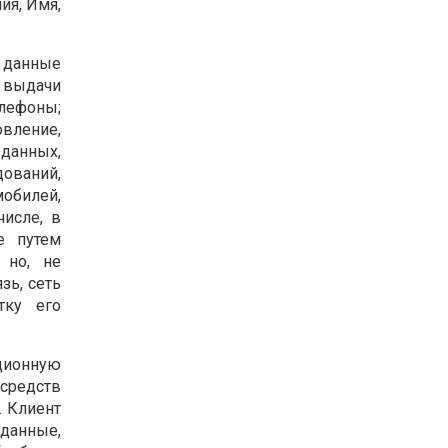
ия, Имя,
 данные
е выдачи
елефоны;
овление,
 данных,
ований,
мобилей,
исле, в
е путем
 но, не
зь, сеть
тку его
ционную
средств
. Клиент
 данные,