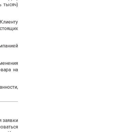
ь тысяч)
 Клиенту
астоящих
мпанией
зменения
овара на
анности,
я заявки
оваться