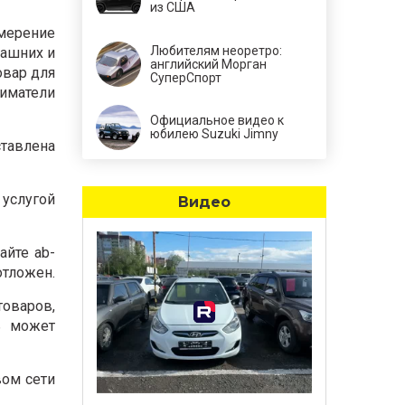
из США
мерение
Любителям неоретро:
машних и
английский Морган
овар для
СуперСпорт
ниматели
Официальное видео к
юбилею Suzuki Jimny
ставлена
 услугой
Видео
айте ab-
отложен.
товаров,
ь может
вом сети