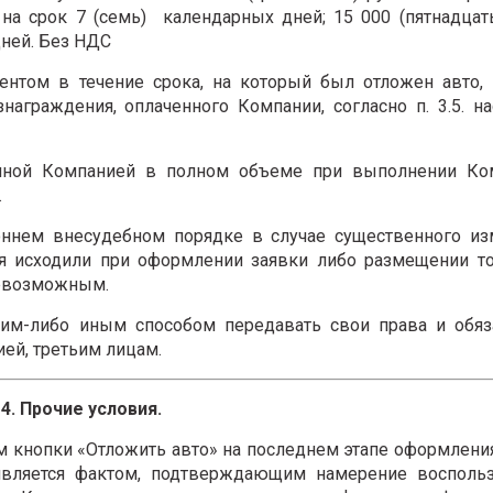
 на срок 7 (семь) календарных дней; 15 000 (пятнадцат
дней. Без НДС
иентом в течение срока, на который был отложен авто,
награждения, оплаченного Компании, согласно п. 3.5. н
азанной Компанией в полном объеме при выполнении Ко
.
роннем внесудебном порядке в случае существенного и
ия исходили при оформлении заявки либо размещении т
невозможным.
аким-либо иным способом передавать свои права и обяз
ей, третьим лицам.
4. Прочие условия.
м кнопки «Отложить авто» на последнем этапе оформлени
является фактом, подтверждающим намерение воспольз