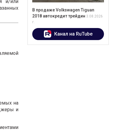
я и/или
казанных
В продаже Volkswagen Tiguan
2018 автокредит трейдин
3.08.2026
г.
Канал на RuTube
вляемой
яемых на
нджеры и
лиентами